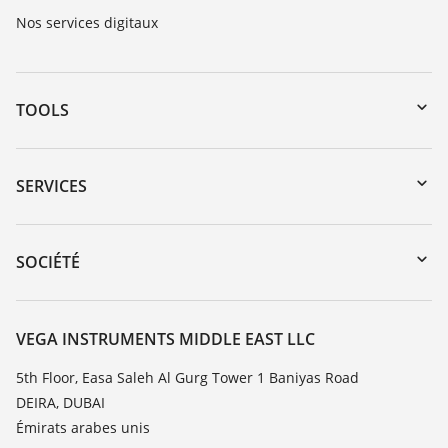
Nos services digitaux
TOOLS
Téléchargements
Recherche par numéro de série
SERVICES
myVEGA
Retour d'appareil
DTM Collection/PACTware
Formations
SOCIÉTÉ
Recherche
Service client
À propos de VEGA
Liste de compatibilité chimique
Contact
VEGA INSTRUMENTS MIDDLE EAST LLC
Liste des constantes diélectriques
News
5th Floor, Easa Saleh Al Gurg Tower 1 Baniyas Road
TeamViewer
DEIRA, DUBAI
Presse
Émirats arabes unis
Blog