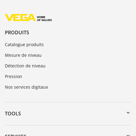
PRODUITS
Catalogue produits
Mesure de niveau
Détection de niveau
Pression
Nos services digitaux
TOOLS
Téléchargements
Recherche par numéro de série