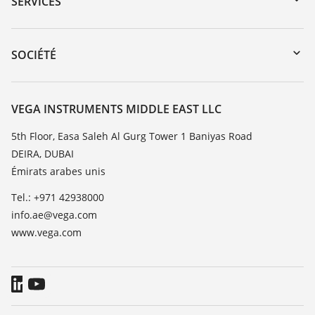
SERVICES
myVEGA
Retour d'appareil
DTM Collection/PACTware
Formations
SOCIÉTÉ
Recherche
Service client
À propos de VEGA
Liste de compatibilité chimique
Contact
VEGA INSTRUMENTS MIDDLE EAST LLC
Liste des constantes diélectriques
News
5th Floor, Easa Saleh Al Gurg Tower 1 Baniyas Road
TeamViewer
DEIRA, DUBAI
Presse
Émirats arabes unis
Blog
Tel.: +971 42938000
info.ae@vega.com
www.vega.com