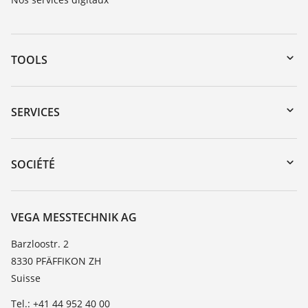
TOOLS
Téléchargements
Recherche par numéro de série
SERVICES
myVEGA
Retour d'appareil
DTM Collection/PACTware
Formations
SOCIÉTÉ
Recherche
Service client
À propos de VEGA
Liste de compatibilité chimique
Contact
VEGA MESSTECHNIK AG
Liste des constantes diélectriques
News
Barzloostr. 2
TeamViewer
8330 PFÄFFIKON ZH
Presse
Suisse
Blog
Tel.: +41 44 952 40 00