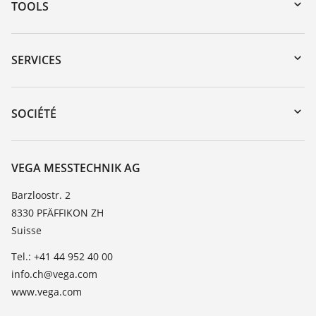
TOOLS
Téléchargements
Recherche par numéro de série
SERVICES
myVEGA
Retour d'appareil
DTM Collection/PACTware
Formations
SOCIÉTÉ
Recherche
Service client
À propos de VEGA
Liste de compatibilité chimique
Contact
VEGA MESSTECHNIK AG
Liste des constantes diélectriques
News
Barzloostr. 2
TeamViewer
8330 PFÄFFIKON ZH
Presse
Suisse
Blog
Tel.: +41 44 952 40 00
info.ch@vega.com
www.vega.com