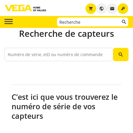
key
shopping_cart
public
email
Recherche de capteurs
search
C’est ici que vous trouverez le
numéro de série de vos
capteurs