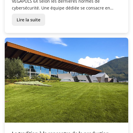
VEGAPULS 6X selon les dernières normes de
cybersécurité. Une équipe dédiée se consacre en
permanence à la protection des instruments de
Lire la suite
mesure contre les nouvelles menaces.