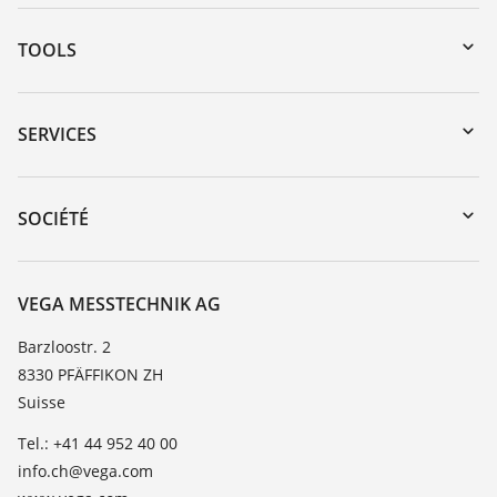
TOOLS
Téléchargements
Recherche par numéro de série
SERVICES
myVEGA
Retour d'appareil
DTM Collection/PACTware
Formations
SOCIÉTÉ
Recherche
Service client
À propos de VEGA
Liste de compatibilité chimique
Contact
VEGA MESSTECHNIK AG
Liste des constantes diélectriques
News
Barzloostr. 2
TeamViewer
8330 PFÄFFIKON ZH
Presse
Suisse
Blog
Tel.: +41 44 952 40 00
info.ch@vega.com