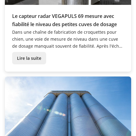
Le capteur radar VEGAPULS 69 mesure avec
fiabilité le niveau des petites cuves de dosage
Dans une chaîne de fabrication de croquettes pour
chien, une voie de mesure de niveau dans une cuve
de dosage manquait souvent de fiabilité. Après l'échec
de plusieurs principes de mesure, c'est la technologie
Lire la suite
80 GHz qui a permis de résoudre le problème.