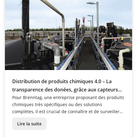
Distribution de produits chimiques 4.0 – La
transparence des donées, grâce aux capteurs
Pour Brenntag, une entreprise proposant des produits
VEGA et à la plateforme VEGA Inventory System
chimiques très spécifiques ou des solutions
complètes, il est crucial de connaître et de surveiller
l'état des stocks de produits chimiques, partout et à
Lire la suite
tout moment. Grâce à VEGA Inventory System, les
capteurs VEGA installés sur les cuves et les ...