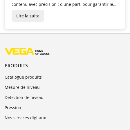
contenu avec précision : d'une part, pour garantir le
dosage exact de chaque ingrédient, mais aussi et
Lire la suite
surtout pour gérer les achats et les ventes. Chez
Zeller+Gmelin, non seulement les capteur...
PRODUITS
Catalogue produits
Mesure de niveau
Détection de niveau
Pression
Nos services digitaux