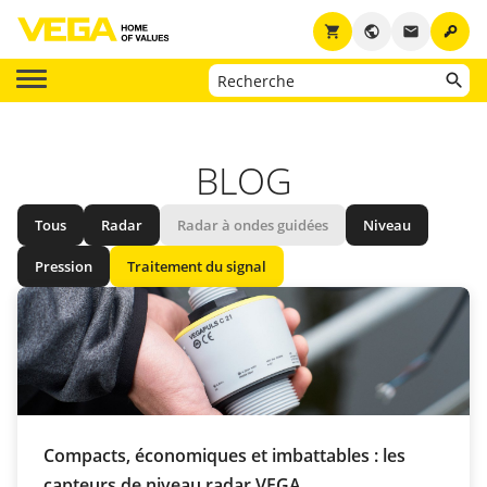
key
shopping_cart
public
email
BLOG
Tous
Radar
Radar à ondes guidées
Niveau
Pression
Traitement du signal
Compacts, économiques et imbattables : les
capteurs de niveau radar VEGA