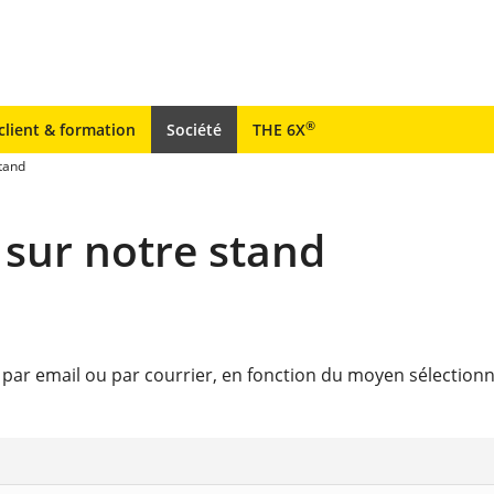
®
client & formation
Société
THE 6X
tand
sur notre stand
n par email ou par courrier, en fonction du moyen sélection