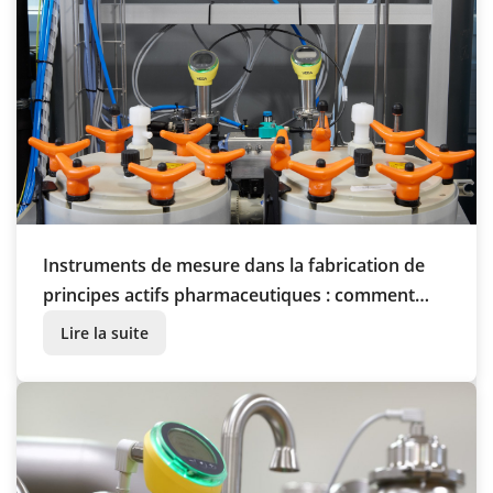
Instruments de mesure dans la fabrication de
principes actifs pharmaceutiques : comment
ChemCon atteint un maximum de précision
Lire la suite
grâce aux capteurs VEGA