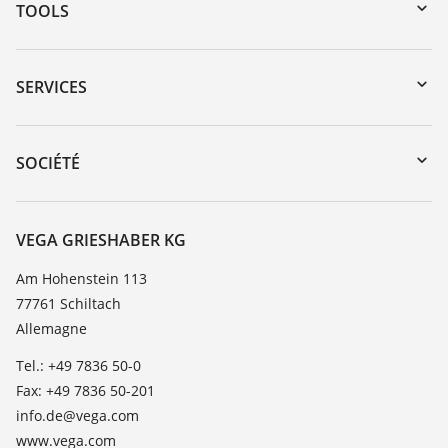
TOOLS
Téléchargements
Recherche par numéro de série
SERVICES
myVEGA
Retour d'appareil
DTM Collection/PACTware
Formations
SOCIÉTÉ
Recherche
Service client
À propos de VEGA
Liste de compatibilité chimique
Contact
VEGA GRIESHABER KG
Liste des constantes diélectriques
News
Am Hohenstein 113
TeamViewer
77761 Schiltach
Presse
Allemagne
Blog
Tel.: +49 7836 50-0
Fax: +49 7836 50-201
info.de@vega.com
www.vega.com