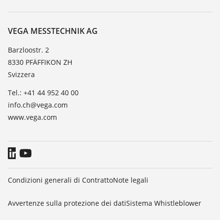
Ricerca
Servizio clienti
VEGA, l'azienda
Lista resistenza
Contatto
VEGA MESSTECHNIK AG
Lista valore di costante dielettrica
Novità
Barzloostr. 2
TeamViewer
8330 PFÄFFIKON ZH
Stampa
Svizzera
Blog
Tel.: +41 44 952 40 00
info.ch@vega.com
www.vega.com
Condizioni generali di Contratto
Note legali
Avvertenze sulla protezione dei dati
Sistema Whistleblower