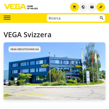
key
shopping_cart
public
email
VEGA Svizzera
VEGA MESSTECHNIK AG