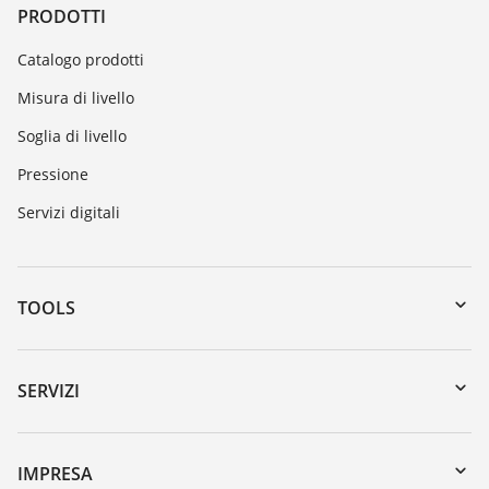
PRODOTTI
Catalogo prodotti
Misura di livello
Soglia di livello
Pressione
Servizi digitali
TOOLS
Downloads
Ricerca numero di serie
SERVIZI
myVEGA
Reso apparecchio
DTM Collection/PACTware
Seminari
IMPRESA