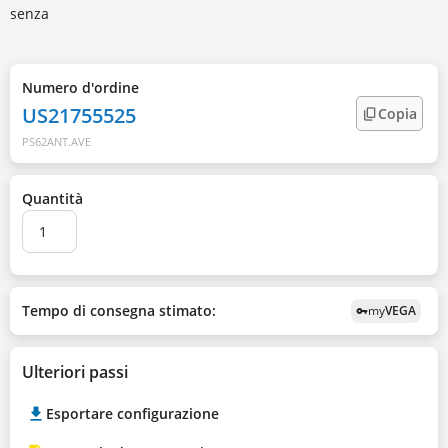
senza
Numero d'ordine
US21755525
Copia
PS62ANT.AVE
Quantità
Tempo di consegna stimato:
my
VEGA
vpn_key
Ulteriori passi
Esportare configurazione