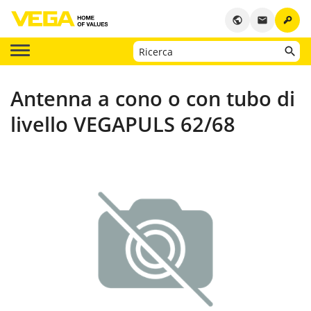
key
public
email
Antenna a cono o con tubo di
livello VEGAPULS 62/68