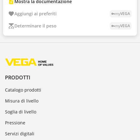
Mostra la documentazione
Aggiungi ai preferiti
my
VEGA
vpn_key
Determinare il peso
my
VEGA
vpn_key
PRODOTTI
Catalogo prodotti
Misura di livello
Soglia di livello
Pressione
Servizi digitali