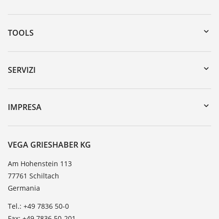
TOOLS
Downloads
Ricerca numero di serie
SERVIZI
myVEGA
Reso apparecchio
DTM Collection/PACTware
Seminari
IMPRESA
Ricerca
Servizio clienti
VEGA, l'azienda
Lista resistenza
Contatto
VEGA GRIESHABER KG
Lista valore di costante dielettrica
Novità
Am Hohenstein 113
TeamViewer
77761 Schiltach
Stampa
Germania
Blog
Tel.: +49 7836 50-0
Fax: +49 7836 50-201