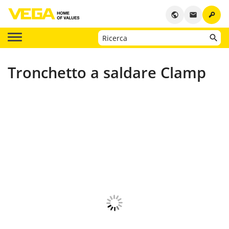
key
public
email
Tronchetto a saldare Clamp