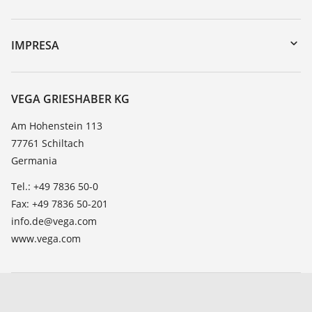
myVEGA
Reso apparecchio
DTM Collection/PACTware
Seminari
IMPRESA
Ricerca
Servizio clienti
VEGA, l'azienda
Lista resistenza
Contatto
VEGA GRIESHABER KG
Lista valore di costante dielettrica
Novità
Am Hohenstein 113
TeamViewer
77761 Schiltach
Stampa
Germania
Blog
Tel.: +49 7836 50-0
Fax: +49 7836 50-201
info.de@vega.com
www.vega.com