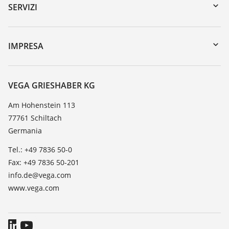
Ricerca numero di serie
SERVIZI
myVEGA
Reso apparecchio
DTM Collection/PACTware
Seminari
IMPRESA
Ricerca
Servizio clienti
VEGA, l'azienda
Lista resistenza
Contatto
VEGA GRIESHABER KG
Lista valore di costante dielettrica
Novità
Am Hohenstein 113
TeamViewer
77761 Schiltach
Stampa
Germania
Blog
Tel.: +49 7836 50-0
Fax: +49 7836 50-201
info.de@vega.com
www.vega.com