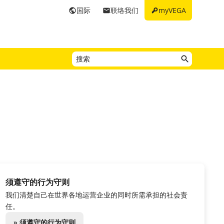
key
国际
联络我们
myVEGA
public
email
须遵守的行为守则
我们清楚自己在世界各地运营企业的同时所需承担的社会责
任。
» 须遵守的行为守则