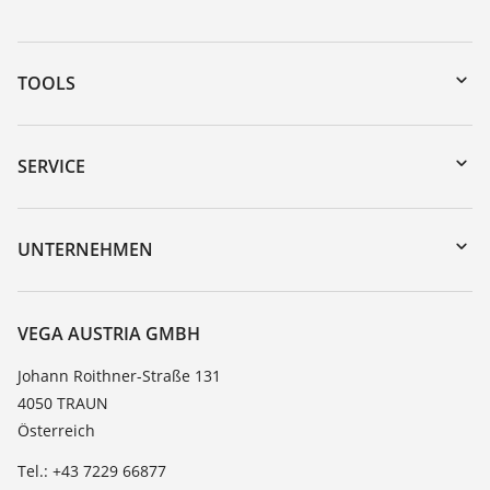
TOOLS
Download-Center
Gerätesuche (Seriennummer)
SERVICE
myVEGA
Geräterücksendung
DTM Collection/PACTware
Trainings
UNTERNEHMEN
Suche
Service
Karriere
Beständigkeitsliste
Über VEGA
VEGA AUSTRIA GMBH
Dielektrizitätszahlliste
Kontakt
Johann Roithner-Straße 131
TeamViewer
4050 TRAUN
News
Österreich
Presse
Tel.: +43 7229 66877
Blog