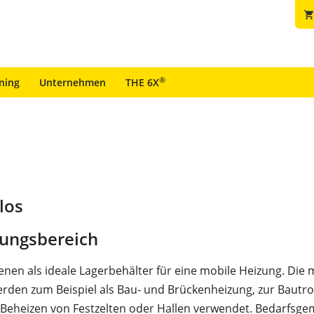
shopping_car
®
ining
Unternehmen
THE 6X
los
ungsbereich
dienen als ideale Lagerbehälter für eine mobile Heizung. Die
werden zum Beispiel als Bau- und Brückenheizung, zur Baut
 Beheizen von Festzelten oder Hallen verwendet. Bedarfsg