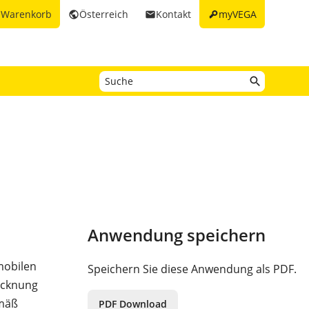
key
Warenkorb
Österreich
Kontakt
myVEGA
t
public
email
Anwendung speichern
 mobilen
Speichern Sie diese Anwendung als PDF.
rocknung
emäß
PDF Download