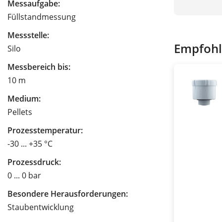
Messaufgabe:
Füllstandmessung
Messstelle:
Empfohl
Silo
Messbereich bis:
10 m
Medium:
Pellets
Prozesstemperatur:
-30 ... +35 °C
Prozessdruck:
0 ... 0 bar
Besondere Herausforderungen:
Staubentwicklung