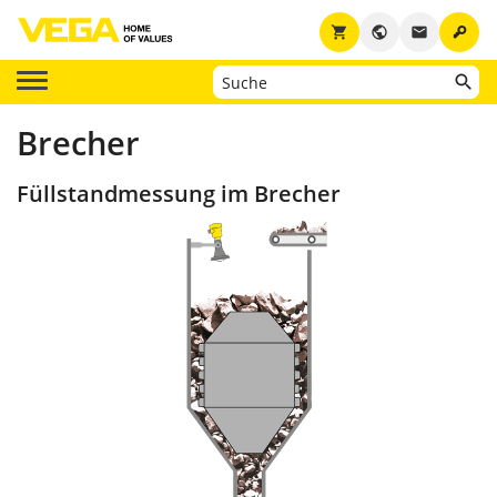
key
shopping_cart
public
email
Brecher
Füllstandmessung im Brecher