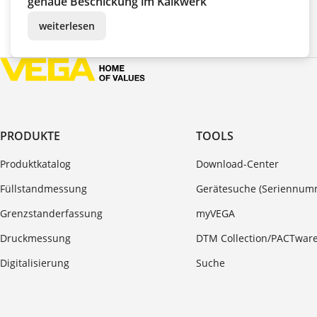
genaue Beschickung im Kalkwerk
weiterlesen
PRODUKTE
TOOLS
Produktkatalog
Download-Center
Füllstandmessung
Gerätesuche (Seriennum
Grenzstanderfassung
myVEGA
Druckmessung
DTM Collection/PACTwar
Digitalisierung
Suche