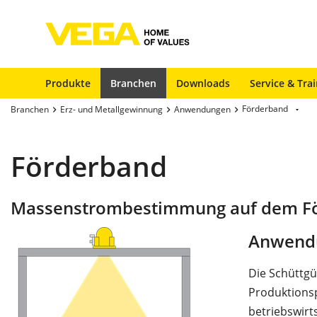
Produkte
Branchen
Downloads
Service & Tra
Förderband
Branchen
Erz- und Metallgewinnung
Anwendungen
Förderband
Massenstrombestimmung auf dem F
Anwend
Die Schüttg
Produktionsp
betriebswirt