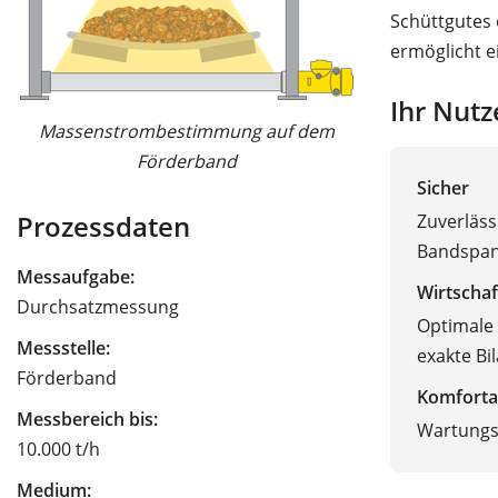
Schüttgutes
ermöglicht e
Ihr Nutz
Massenstrombestimmung auf dem
Förderband
Sicher
Zuverläs
Prozessdaten
Bandspan
Messaufgabe:
Wirtschaf
Durchsatzmessung
Optimale
Messstelle:
exakte Bi
Förderband
Komforta
Messbereich bis:
Wartungsf
10.000 t/h
Medium: