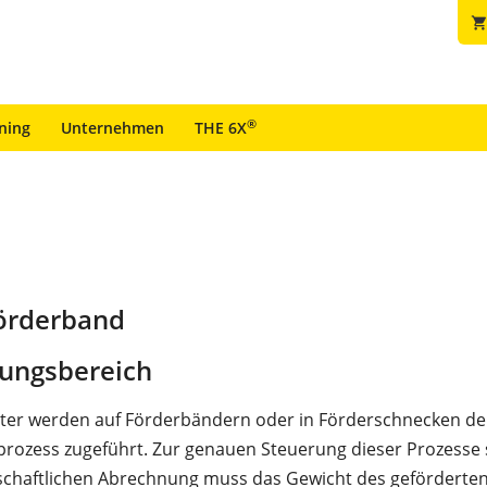
shopping_car
®
ining
Unternehmen
THE 6X
örderband
ungsbereich
üter werden auf Förderbändern oder in Förderschnecken d
rozess zugeführt. Zur genauen Steuerung dieser Prozesse 
schaftlichen Abrechnung muss das Gewicht des geförderte