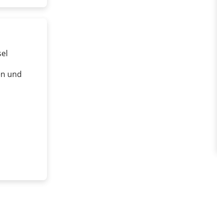
el
en und