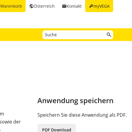
key
Warenkorb
Österreich
Kontakt
myVEGA
t
public
email
Anwendung speichern
em
Speichern Sie diese Anwendung als PDF.
sowie der
n
PDF Download