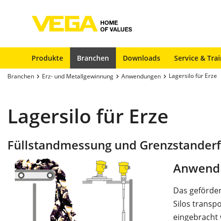
Produkte
Branchen
Downloads
Service & Tra
Lagersilo für Erze
Branchen
Erz- und Metallgewinnung
Anwendungen
Lagersilo für Erze
Füllstandmessung und Grenzstanderfa
Anwend
Das geförder
Silos transpo
eingebracht w