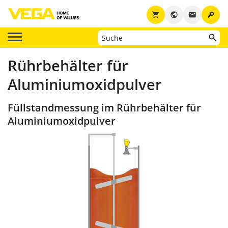
key
shopping_cart
public
email
Rührbehälter für
Aluminiumoxidpulver
Füllstandmessung im Rührbehälter für
Aluminiumoxidpulver