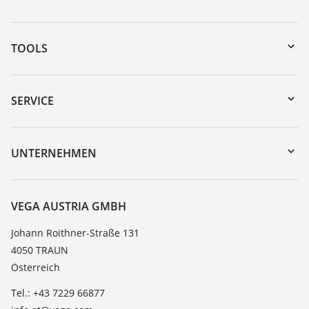
TOOLS
Download-Center
Gerätesuche (Seriennummer)
SERVICE
myVEGA
Geräterücksendung
DTM Collection/PACTware
Trainings
UNTERNEHMEN
Suche
Service
Karriere
Beständigkeitsliste
Über VEGA
VEGA AUSTRIA GMBH
Dielektrizitätszahlliste
Kontakt
Johann Roithner-Straße 131
TeamViewer
4050 TRAUN
News
Österreich
Presse
Tel.: +43 7229 66877
Blog