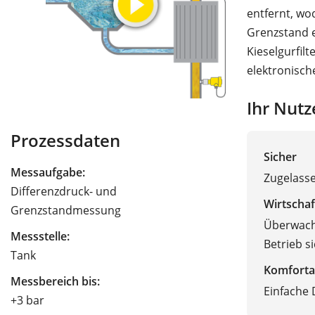
entfernt, wo
Grenzstand e
Kieselgurfil
elektronisc
Ihr Nutz
Prozessdaten
Sicher
Messaufgabe:
Zugelass
Differenzdruck- und
Wirtschaf
Grenzstandmessung
Überwachu
Messstelle:
Betrieb s
Tank
Komforta
Messbereich bis:
Einfache
+3 bar