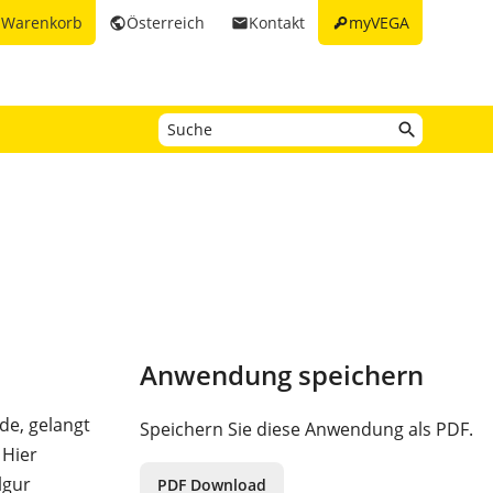
key
Warenkorb
Österreich
Kontakt
myVEGA
t
public
email
Anwendung speichern
de, gelangt
Speichern Sie diese Anwendung als PDF.
 Hier
lgur
PDF Download