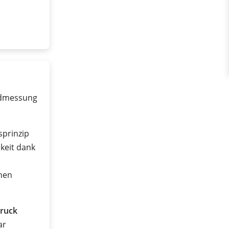
ndmessung
sprinzip
keit dank
nen
ruck
ar