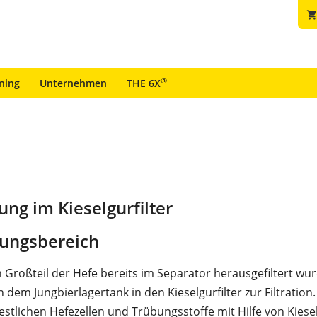
shopping_car
®
ining
Unternehmen
THE 6X
ng im Kieselgurfilter
ungsbereich
Großteil der Hefe bereits im Separator herausgefiltert wur
 dem Jungbierlagertank in den Kieselgurfilter zur Filtration.
estlichen Hefezellen und Trübungsstoffe mit Hilfe von Kiese