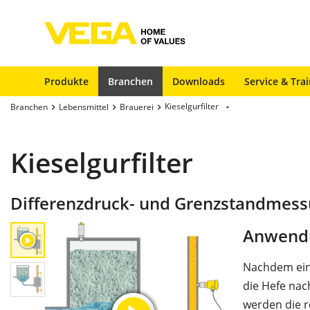
Produkte
Branchen
Downloads
Service & Tra
Kieselgurfilter
Branchen
Lebensmittel
Brauerei
Kieselgurfilter
Differenzdruck- und Grenzstandmessu
Anwend
Nachdem ein 
die Hefe nach
werden die r