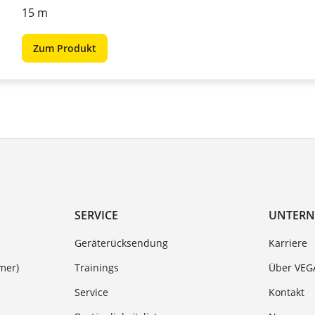
15 m
Zum Produkt
SERVICE
UNTER
Geräterücksendung
Karriere
mer)
Trainings
Über VEG
Service
Kontakt