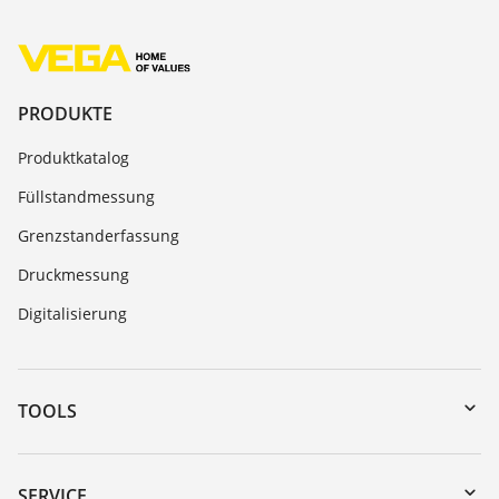
PRODUKTE
Produktkatalog
Füllstandmessung
Grenzstanderfassung
Druckmessung
Digitalisierung
TOOLS
Download-Center
Gerätesuche (Seriennummer)
SERVICE