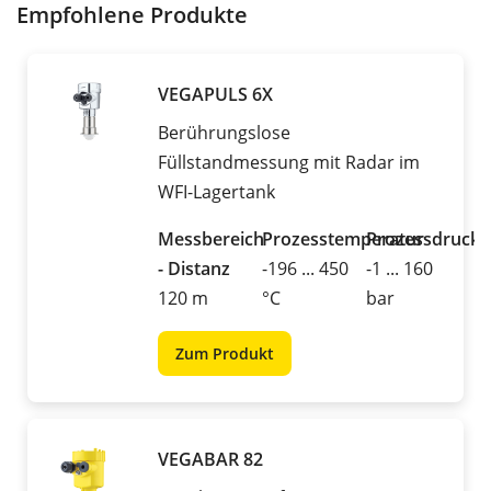
Empfohlene Produkte
VEGAPULS 6X
Berührungslose
Füllstandmessung mit Radar im
WFI-Lagertank
Messbereich
Prozesstemperatur
Prozessdruck
- Distanz
-196 ... 450
-1 ... 160
120 m
°C
bar
Zum Produkt
VEGABAR 82