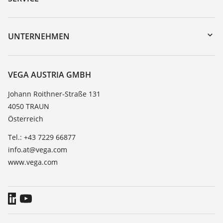
myVEGA
Geräterücksendung
DTM Collection/PACTware
Trainings
UNTERNEHMEN
Suche
Service
Karriere
Beständigkeitsliste
Über VEGA
VEGA AUSTRIA GMBH
Dielektrizitätszahlliste
Kontakt
Johann Roithner-Straße 131
TeamViewer
4050 TRAUN
News
Österreich
Presse
Tel.: +43 7229 66877
Blog
info.at@vega.com
www.vega.com