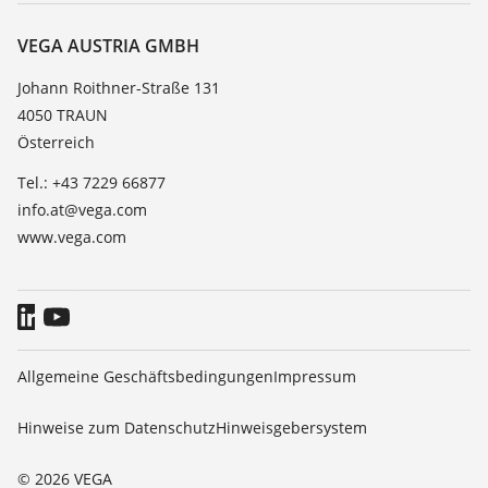
Karriere
Beständigkeitsliste
Über VEGA
VEGA AUSTRIA GMBH
Dielektrizitätszahlliste
Kontakt
Johann Roithner-Straße 131
TeamViewer
4050 TRAUN
News
Österreich
Presse
Tel.: +43 7229 66877
Blog
info.at@vega.com
www.vega.com
Allgemeine Geschäftsbedingungen
Impressum
Hinweise zum Datenschutz
Hinweisgebersystem
© 2026 VEGA