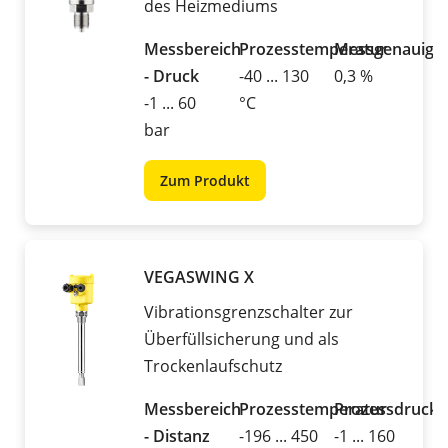
des Heizmediums
Messbereich
Prozesstemperatur
Messgenauigke
- Druck
-40 ... 130
0,3 %
-1 ... 60
°C
bar
Zum Produkt
VEGASWING X
Vibrationsgrenzschalter zur
Überfüllsicherung und als
Trockenlaufschutz
Messbereich
Prozesstemperatur
Prozessdruck
- Distanz
-196 ... 450
-1 ... 160