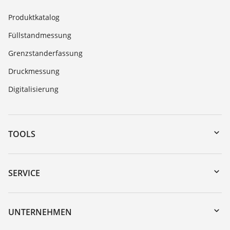
Produktkatalog
Füllstandmessung
Grenzstanderfassung
Druckmessung
Digitalisierung
TOOLS
Download-Center
Gerätesuche (Seriennummer)
SERVICE
myVEGA
Geräterücksendung
DTM Collection/PACTware
Trainings
UNTERNEHMEN
Suche
Service