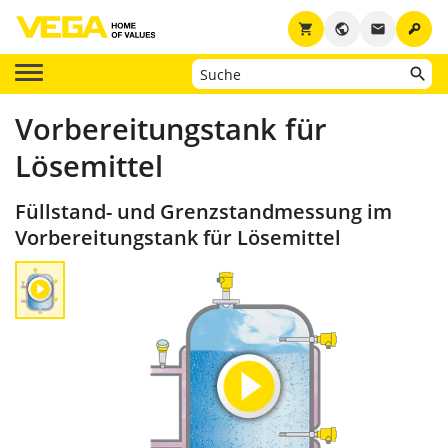
key
shopping_cart
public
email
Vorbereitungstank für
Lösemittel
Füllstand- und Grenzstandmessung im
Vorbereitungstank für Lösemittel