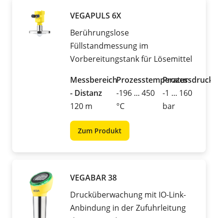
VEGAPULS 6X
Berührungslose
Füllstandmessung im
Vorbereitungstank für Lösemittel
Messbereich
Prozesstemperatur
Prozessdruck
- Distanz
-196 ... 450
-1 ... 160
120 m
°C
bar
Zum Produkt
VEGABAR 38
Drucküberwachung mit IO-Link-
Anbindung in der Zufuhrleitung