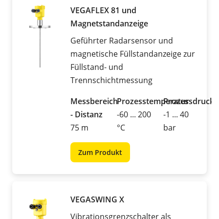
VEGAFLEX 81 und
Magnetstandanzeige
Geführter Radarsensor und
magnetische Füllstandanzeige zur
Füllstand- und
Trennschichtmessung
Messbereich
Prozesstemperatur
Prozessdruck
- Distanz
-60 ... 200
-1 ... 40
75 m
°C
bar
Zum Produkt
VEGASWING X
Vibrationsgrenzschalter als