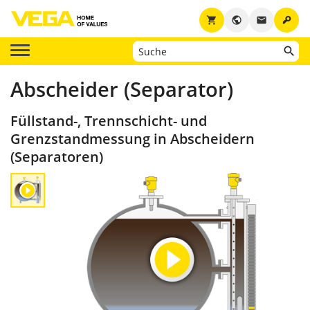
key
shopping_cart
public
email
Abscheider (Separator)
Füllstand-, Trennschicht- und
Grenzstandmessung in Abscheidern
(Separatoren)