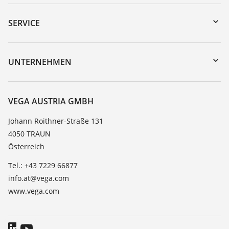
Download-Center
Gerätesuche (Seriennummer)
SERVICE
myVEGA
Geräterücksendung
DTM Collection/PACTware
Trainings
UNTERNEHMEN
Suche
Service
Karriere
Beständigkeitsliste
Über VEGA
VEGA AUSTRIA GMBH
Dielektrizitätszahlliste
Kontakt
Johann Roithner-Straße 131
TeamViewer
4050 TRAUN
News
Österreich
Presse
Tel.: +43 7229 66877
Blog
info.at@vega.com
www.vega.com