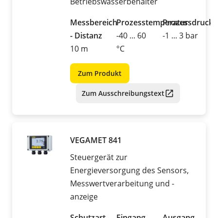
Betriebswasserbehälter
Messbereich
Prozesstemperatur
Prozessdruck
- Distanz
-40 ... 60
-1 ... 3 bar
10 m
°C
Zum Produkt
Zum Ausschreibungstext
VEGAMET 841
Steuergerät zur
Energieversorgung des Sensors,
Messwertverarbeitung und -
anzeige
Schutzart
Eingang
Ausgang