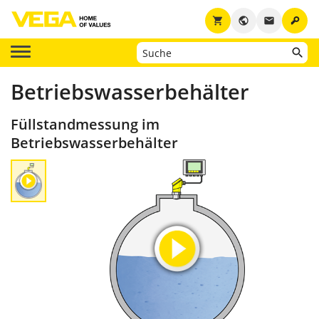
key
shopping_cart
public
email
Betriebswasserbehälter
Füllstandmessung im
Betriebswasserbehälter