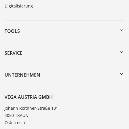
Digitalisierung
TOOLS
Download-Center
Gerätesuche (Seriennummer)
SERVICE
myVEGA
Geräterücksendung
DTM Collection/PACTware
Trainings
UNTERNEHMEN
Suche
Service
Karriere
Beständigkeitsliste
Über VEGA
VEGA AUSTRIA GMBH
Dielektrizitätszahlliste
Kontakt
Johann Roithner-Straße 131
TeamViewer
4050 TRAUN
News
Österreich
Presse