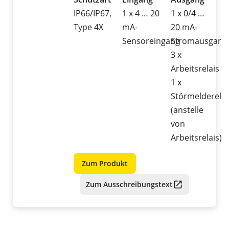
IP66/IP67,
1 x 4 … 20
1 x 0/4 …
Type 4X
mA-
20 mA-
Sensoreingang
Stromausgang
3 x
Arbeitsrelais
1 x
Störmelderelai
(anstelle
von
Arbeitsrelais)
Zum Produkt
Zum Ausschreibungstext