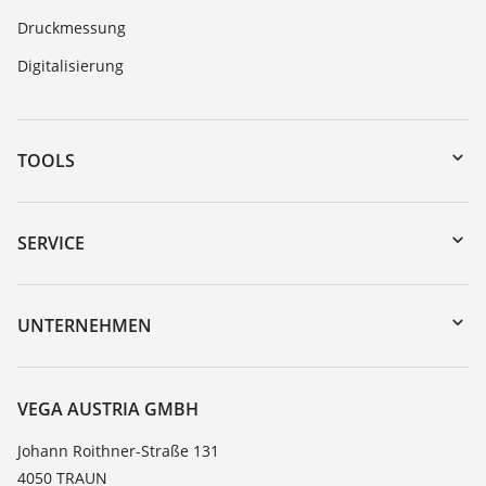
Druckmessung
Digitalisierung
TOOLS
Download-Center
Gerätesuche (Seriennummer)
SERVICE
myVEGA
Geräterücksendung
DTM Collection/PACTware
Trainings
UNTERNEHMEN
Suche
Service
Karriere
Beständigkeitsliste
Über VEGA
VEGA AUSTRIA GMBH
Dielektrizitätszahlliste
Kontakt
Johann Roithner-Straße 131
TeamViewer
4050 TRAUN
News