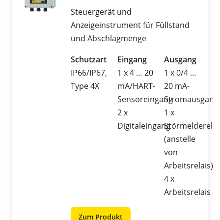
Steuergerät und
Anzeigeinstrument für Füllstand
und Abschlagmenge
Schutzart
Eingang
Ausgang
IP66/IP67,
1 x 4 … 20
1 x 0/4 …
Type 4X
mA/HART-
20 mA-
Sensoreingang
Stromausgang
2 x
1 x
Digitaleingang
Störmelderelai
(anstelle
von
Arbeitsrelais)
4 x
Arbeitsrelais
Zum Produkt