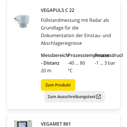
VEGAPULS C 22
Füllstandmessung mit Radar als
Grundlage für die
Dokumentation der Einstau- und
Abschlagereignisse
Messbereich
Prozesstemperatur
Prozessdruck
- Distanz
-40 ... 80
-1 ... 3 bar
20 m
°C
Zum Produkt
Zum Ausschreibungstext
VEGAMET 861