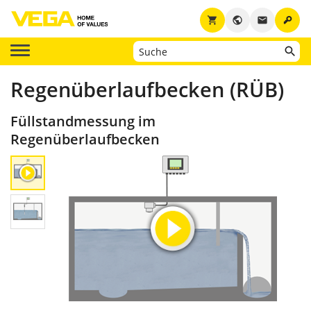
key
shopping_cart
public
email
Regenüberlaufbecken (RÜB)
Füllstandmessung im
Regenüberlaufbecken