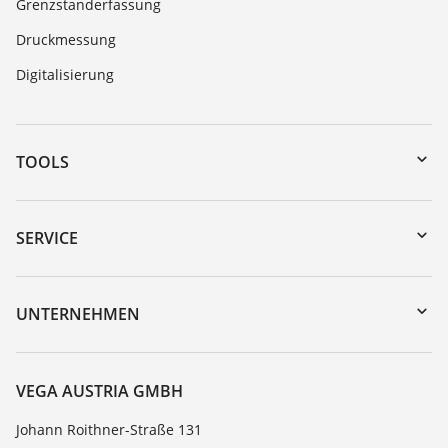
Grenzstanderfassung
Druckmessung
Digitalisierung
TOOLS
Download-Center
Gerätesuche (Seriennummer)
SERVICE
myVEGA
Geräterücksendung
DTM Collection/PACTware
Trainings
UNTERNEHMEN
Suche
Service
Karriere
Beständigkeitsliste
Über VEGA
VEGA AUSTRIA GMBH
Dielektrizitätszahlliste
Kontakt
Johann Roithner-Straße 131