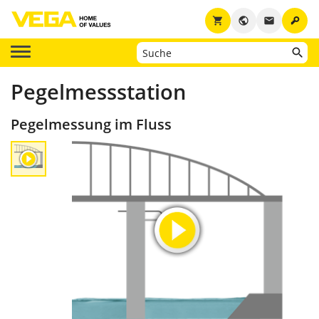
key
shopping_cart
public
email
Pegelmessstation
Pegelmessung im Fluss