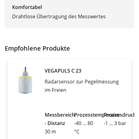
Komfortabel
Drahtlose Übertragung des Messwertes
Empfohlene Produkte
VEGAPULS C 23
Radarsensor zur Pegelmessung
im Freien
Messbereich
Prozesstemperatur
Prozessdruck
- Distanz
-40 ... 80
-1 ... 3 bar
30 m
°C