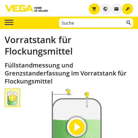
key
shopping_cart
public
email
Vorratstank für
Flockungsmittel
Füllstandmessung und
Grenzstanderfassung im Vorratstank für
Flockungsmittel