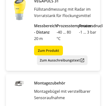
VEGAPULS 31
Füllstandmessung mit Radar im
Vorratstank für Flockungsmittel
Messbereich
Prozesstemperatur
Prozessdruck
- Distanz
-40 ... 80
-1 ... 3 bar
20 m
°C
Zum Produkt
Zum Ausschreibungstext
Montagezubehör
Montagebügel mit verstellbarer
Sensoraufnahme