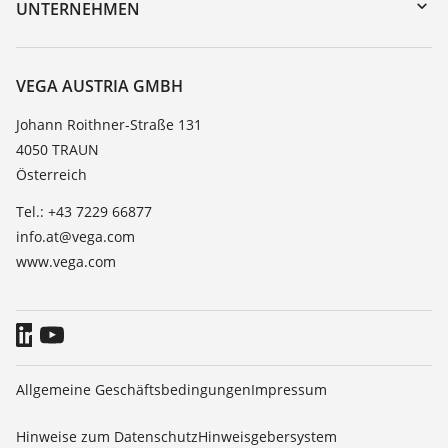
Trainings
UNTERNEHMEN
Suche
Service
Karriere
Beständigkeitsliste
Über VEGA
VEGA AUSTRIA GMBH
Dielektrizitätszahlliste
Kontakt
Johann Roithner-Straße 131
TeamViewer
4050 TRAUN
News
Österreich
Presse
Tel.: +43 7229 66877
Blog
info.at@vega.com
www.vega.com
Allgemeine Geschäftsbedingungen
Impressum
Hinweise zum Datenschutz
Hinweisgebersystem