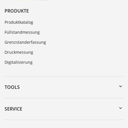
PRODUKTE
Produktkatalog
Füllstandmessung
Grenzstanderfassung
Druckmessung
Digitalisierung
TOOLS
Download-Center
Gerätesuche (Seriennummer)
SERVICE
myVEGA
Geräterücksendung
DTM Collection/PACTware