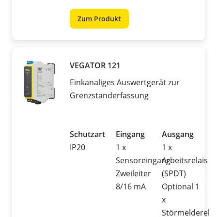
Zum Produkt
VEGATOR 121
Einkanaliges Auswertgerät zur
Grenzstanderfassung
Schutzart
Eingang
Ausgang
IP20
1 x
1 x
Sensoreingang
Arbeitsrelais
Zweileiter
(SPDT)
8/16 mA
Optional 1
x
Störmelderela