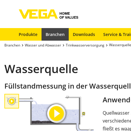
Produkte
Branchen
Downloads
Service & Tra
Wasserquell
Branchen
Wasser und Abwasser
Trinkwasserversorgung
Wasserquelle
Füllstandmessung in der Wasserquel
Anwend
Quellwasser 
verschiedene
fließt es wa