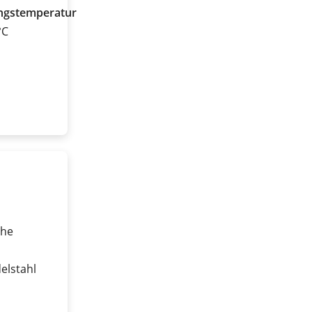
gstemperatur
°C
che
elstahl