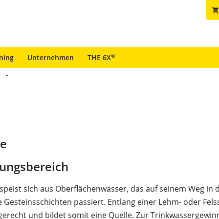
shopping_car
®
ining
Unternehmen
THE 6X
e
le
ungsbereich
speist sich aus Oberflächenwasser, das auf seinem Weg in d
 Gesteinsschichten passiert. Entlang einer Lehm- oder Fels
agerecht und bildet somit eine Quelle. Zur Trinkwassergewi