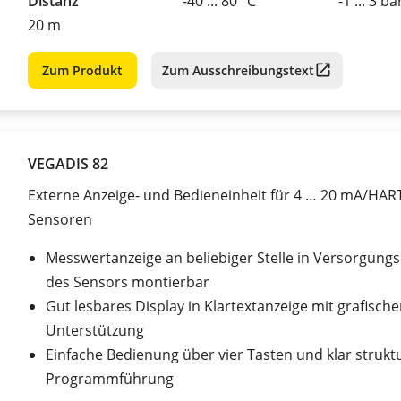
Distanz
-40 ... 80 °C
-1 ... 3 ba
20 m
Zum Produkt
Zum Ausschreibungstext
VEGADIS 82
Externe Anzeige- und Bedieneinheit für 4 … 20 mA/HAR
Sensoren
Messwertanzeige an beliebiger Stelle in Versorgungs
des Sensors montierbar
Gut lesbares Display in Klartextanzeige mit grafische
Unterstützung
Einfache Bedienung über vier Tasten und klar strukt
Programmführung