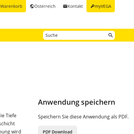
key
Warenkorb
Österreich
Kontakt
myVEGA
t
public
email
Anwendung speichern
ie Tiefe
Speichern Sie diese Anwendung als PDF.
schicht
nnung wird
PDF Download