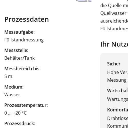
die Quelle m
Quellwasser 
Prozessdaten
ausreichende
Füllstandmes
Messaufgabe:
Füllstandmessung
Ihr Nutz
Messstelle:
Behälter/Tank
Sicher
Messbereich bis:
Hohe Vers
5 m
Messung
Medium:
Wirtschaf
Wasser
Wartungsf
Prozesstemperatur:
Komforta
0 … +20 °C
Drahtlos
Prozessdruck:
Kommuni