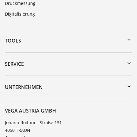
Druckmessung
Digitalisierung
TOOLS
Download-Center
Gerätesuche (Seriennummer)
SERVICE
myVEGA
Geräterücksendung
DTM Collection/PACTware
Trainings
UNTERNEHMEN
Suche
Service
Karriere
Beständigkeitsliste
Über VEGA
VEGA AUSTRIA GMBH
Dielektrizitätszahlliste
Kontakt
Johann Roithner-Straße 131
TeamViewer
4050 TRAUN
News