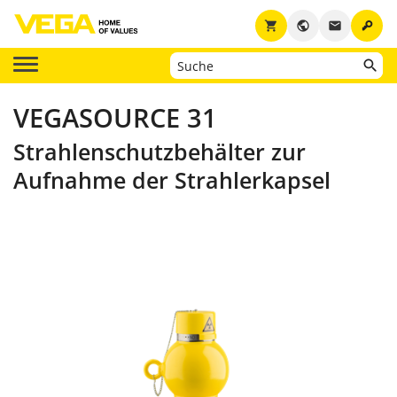
key
shopping_cart
public
email
VEGASOURCE 31
Strahlenschutzbehälter zur
Aufnahme der Strahlerkapsel