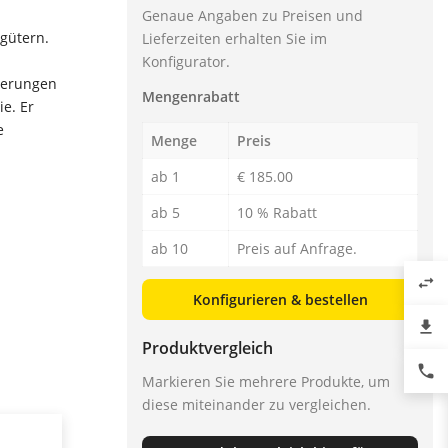
Genaue Angaben zu Preisen und
tgütern.
Lieferzeiten erhalten Sie im
Konfigurator.
rderungen
Mengenrabatt
e. Er
e
Menge
Preis
ab 1
€ 185.00
ab 5
10 % Rabatt
ab 10
Preis auf Anfrage.
swap_horiz
Konfigurieren & bestellen
file_download
Produktvergleich
phone
Markieren Sie mehrere Produkte, um
diese miteinander zu vergleichen.