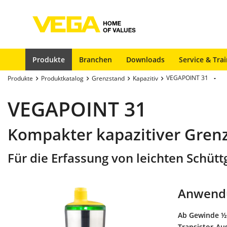
Produkte
Branchen
Downloads
Service & Tra
VEGAPOINT 31
Produkte
Produktkatalog
Grenzstand
Kapazitiv
VEGAPOINT 31
Kompakter kapazitiver Grenz
Für die Erfassung von leichten Schütt
Anwend
Ab Gewinde ½"
Transistor-Au