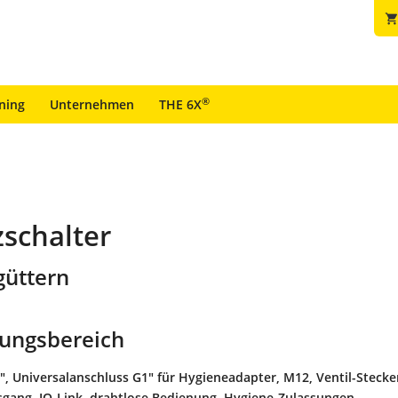
shopping_car
®
ining
Unternehmen
THE 6X
schalter
güttern
ungsbereich
, Universalanschluss G1" für Hygieneadapter, M12, Ventil-Stecke
sgang, IO-Link, drahtlose Bedienung, Hygiene-Zulassungen