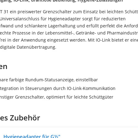
 31 ein preiswerter Grenzschalter zum Einsatz bei leichten Schüt
Universalanschluss für Hygieneadapter sorgt für reduzierten
aufwand und schlankere Lagerhaltung und erfüllt perfekt die Anfo
echte Prozesse in der Lebensmittel-, Getränke- und Pharmaindustri
rei in der Anwendung eingesetzt werden. Mit IO-Link bietet er ein
digitale Datenübertragung.
en
bare farbige Rundum-Statusanzeige, einstellbar
ntegration in Steuerungen durch IO-Link-Kommunikation
stiger Grenzschalter, optimiert für leichte Schüttgüter
es Zubehör
Hygieneadapter für G½"