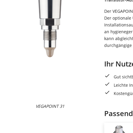
Der VEGAPOINT
Der optionale 
Installations
an hygieneger
kann abgleichf
durchgängige 
Ihr Nutz
Gut sicht
Leichte I
Kostengün
VEGAPOINT 31
Passend