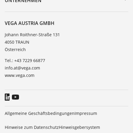
UNTERNEHMEN
Suche
Service
Karriere
Beständigkeitsliste
Über VEGA
VEGA AUSTRIA GMBH
Dielektrizitätszahlliste
Kontakt
Johann Roithner-Straße 131
TeamViewer
4050 TRAUN
News
Österreich
Presse
Tel.: +43 7229 66877
Blog
info.at@vega.com
www.vega.com
Allgemeine Geschäftsbedingungen
Impressum
Hinweise zum Datenschutz
Hinweisgebersystem