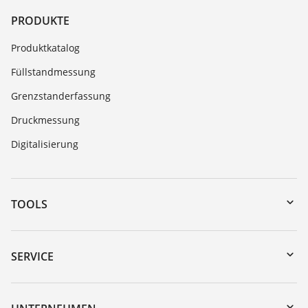
PRODUKTE
Produktkatalog
Füllstandmessung
Grenzstanderfassung
Druckmessung
Digitalisierung
TOOLS
Download-Center
Gerätesuche (Seriennummer)
SERVICE
myVEGA
Geräterücksendung
DTM Collection/PACTware
Trainings