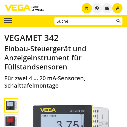
key
shopping_cart
public
email
VEGAMET 342
Einbau-Steuergerät und
Anzeigeinstrument für
Füllstandsensoren
Für zwei 4 … 20 mA-Sensoren,
Schalttafelmontage