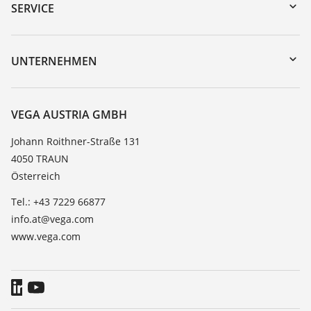
Gerätesuche (Seriennummer)
SERVICE
myVEGA
Geräterücksendung
DTM Collection/PACTware
Trainings
UNTERNEHMEN
Suche
Service
Karriere
Beständigkeitsliste
Über VEGA
VEGA AUSTRIA GMBH
Dielektrizitätszahlliste
Kontakt
Johann Roithner-Straße 131
TeamViewer
4050 TRAUN
News
Österreich
Presse
Tel.: +43 7229 66877
Blog
info.at@vega.com
www.vega.com