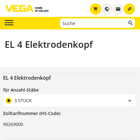
key
shopping_cart
public
email
EL 4 Elektrodenkopf
EL 4 Elektrodenkopf
für Anzahl-Stäbe
3 STÜCK
Zolltarifnummer (HS-Code)
90269000