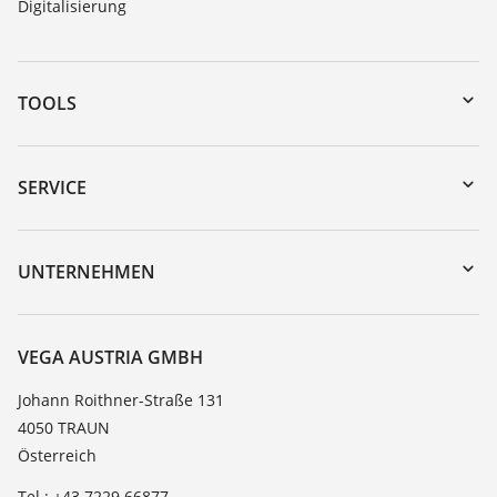
Digitalisierung
TOOLS
Download-Center
Gerätesuche (Seriennummer)
SERVICE
myVEGA
Geräterücksendung
DTM Collection/PACTware
Trainings
UNTERNEHMEN
Suche
Service
Karriere
Beständigkeitsliste
Über VEGA
VEGA AUSTRIA GMBH
Dielektrizitätszahlliste
Kontakt
Johann Roithner-Straße 131
TeamViewer
4050 TRAUN
News
Österreich
Presse
Tel.: +43 7229 66877