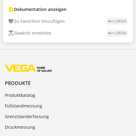
Dokumentation anzeigen
Zu Favoriten hinzufügen
my
VEGA
vpn_key
Gewicht ermitteln
my
VEGA
vpn_key
PRODUKTE
Produktkatalog
Füllstandmessung
Grenzstanderfassung
Druckmessung