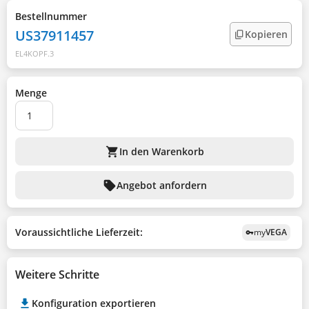
Bestellnummer
US37911457
Kopieren
EL4KOPF.3
Menge
shopping_cart
In den Warenkorb
sell
Angebot anfordern
Voraussichtliche Lieferzeit:
my
VEGA
vpn_key
Weitere Schritte
Konfiguration exportieren