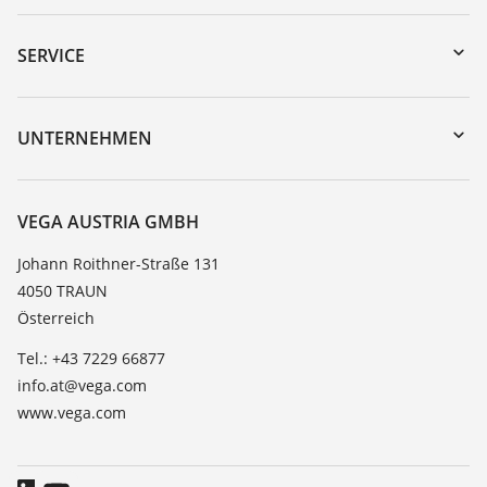
Download-Center
Gerätesuche (Seriennummer)
SERVICE
myVEGA
Geräterücksendung
DTM Collection/PACTware
Trainings
UNTERNEHMEN
Suche
Service
Karriere
Beständigkeitsliste
Über VEGA
VEGA AUSTRIA GMBH
Dielektrizitätszahlliste
Kontakt
Johann Roithner-Straße 131
TeamViewer
4050 TRAUN
News
Österreich
Presse
Tel.: +43 7229 66877
Blog
info.at@vega.com
www.vega.com