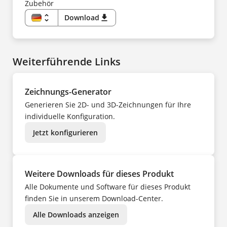
Zubehör
unfold_more
Download
download
DE
EN
CS
DA
ES
Weiterführende Links
FI
FR
HU
IT
KK
Zeichnungs-Generator
KO
NL
Generieren Sie 2D- und 3D-Zeichnungen für Ihre
NO
PL
individuelle Konfiguration.
PT
SV
Jetzt konfigurieren
TR
UK
ZH
Weitere Downloads für dieses Produkt
Alle Dokumente und Software für dieses Produkt
finden Sie in unserem Download-Center.
Alle Downloads anzeigen