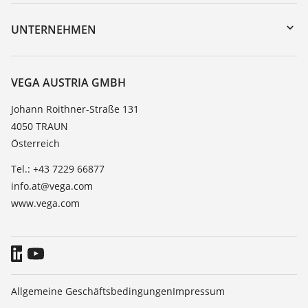
Geräterücksendung
DTM Collection/PACTware
Trainings
UNTERNEHMEN
Suche
Service
Karriere
Beständigkeitsliste
Über VEGA
VEGA AUSTRIA GMBH
Dielektrizitätszahlliste
Kontakt
Johann Roithner-Straße 131
TeamViewer
4050 TRAUN
News
Österreich
Presse
Tel.: +43 7229 66877
Blog
info.at@vega.com
www.vega.com
Allgemeine Geschäftsbedingungen
Impressum