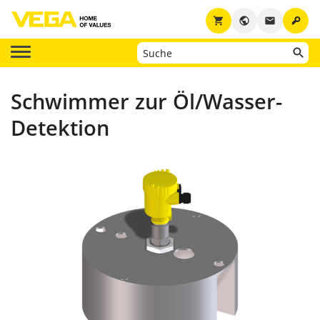
key
shopping_cart
public
email
Schwimmer zur Öl/Wasser-
Detektion