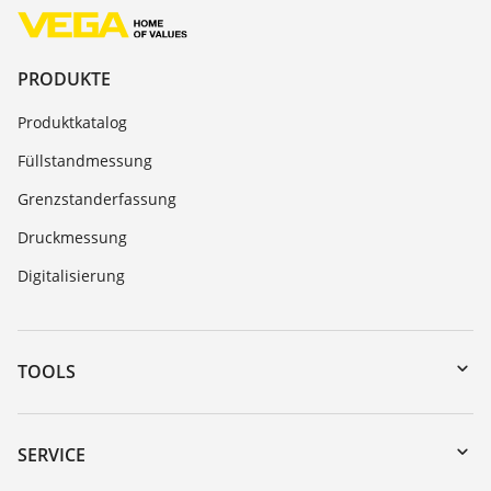
PRODUKTE
Produktkatalog
Füllstandmessung
Grenzstanderfassung
Druckmessung
Digitalisierung
TOOLS
Download-Center
Gerätesuche (Seriennummer)
SERVICE
myVEGA