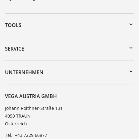
TOOLS
Download-Center
Gerätesuche (Seriennummer)
SERVICE
myVEGA
Geräterücksendung
DTM Collection/PACTware
Trainings
UNTERNEHMEN
Suche
Service
Karriere
Beständigkeitsliste
Über VEGA
VEGA AUSTRIA GMBH
Dielektrizitätszahlliste
Kontakt
Johann Roithner-Straße 131
TeamViewer
4050 TRAUN
News
Österreich
Presse
Tel.: +43 7229 66877
Blog