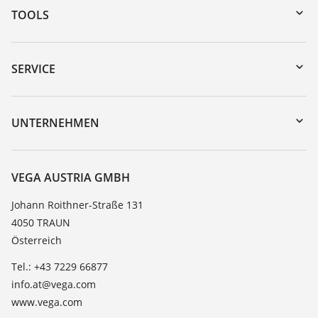
TOOLS
Download-Center
Gerätesuche (Seriennummer)
SERVICE
myVEGA
Geräterücksendung
DTM Collection/PACTware
Trainings
UNTERNEHMEN
Suche
Service
Karriere
Beständigkeitsliste
Über VEGA
VEGA AUSTRIA GMBH
Dielektrizitätszahlliste
Kontakt
Johann Roithner-Straße 131
TeamViewer
4050 TRAUN
News
Österreich
Presse
Tel.: +43 7229 66877
Blog
info.at@vega.com
www.vega.com