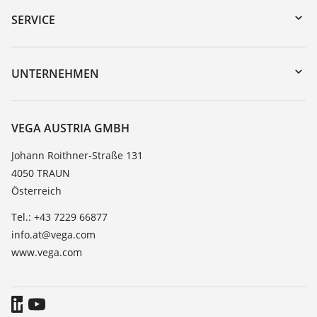
Gerätesuche (Seriennummer)
SERVICE
myVEGA
Geräterücksendung
DTM Collection/PACTware
Trainings
UNTERNEHMEN
Suche
Service
Karriere
Beständigkeitsliste
Über VEGA
VEGA AUSTRIA GMBH
Dielektrizitätszahlliste
Kontakt
Johann Roithner-Straße 131
TeamViewer
4050 TRAUN
News
Österreich
Presse
Tel.: +43 7229 66877
Blog
info.at@vega.com
www.vega.com