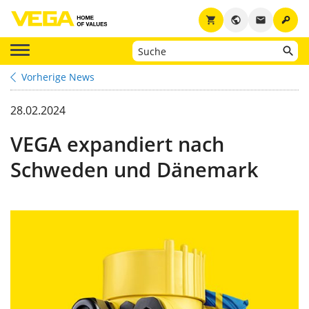
key
shopping_cart
public
email
Vorherige News
28.02.2024
VEGA expandiert nach
Schweden und Dänemark