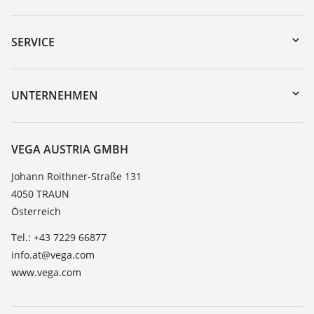
Download-Center
Gerätesuche (Seriennummer)
SERVICE
myVEGA
Geräterücksendung
DTM Collection/PACTware
Trainings
UNTERNEHMEN
Suche
Service
Karriere
Beständigkeitsliste
Über VEGA
VEGA AUSTRIA GMBH
Dielektrizitätszahlliste
Kontakt
Johann Roithner-Straße 131
TeamViewer
4050 TRAUN
News
Österreich
Presse
Tel.: +43 7229 66877
Blog
info.at@vega.com
www.vega.com