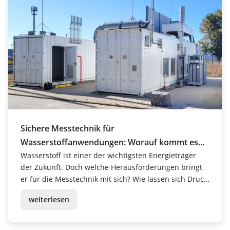
Sichere Messtechnik für
Wasserstoffanwendungen: Worauf kommt es
an?
Wasserstoff ist einer der wichtigsten Energieträger
der Zukunft. Doch welche Herausforderungen bringt
er für die Messtechnik mit sich? Wie lassen sich Druck
und Füllstand in Wasserstoffsystemen präzise
weiterlesen
messen? Und welche technischen Lösungen bieten
moderne Sensoren? In diesem Beitrag beantworten
wir...