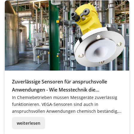
Zuverlässige Sensoren für anspruchsvolle
Anwendungen - Wie Messtechnik die
Chemieindustrie sichert
In Chemiebetrieben müssen Messgeräte zuverlässig
funktionieren. VEGA-Sensoren sind auch in
anspruchsvollen Anwendungen chemisch beständig,
langzeitstabil und zuverlässig.
weiterlesen