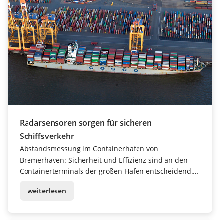
Radarsensoren sorgen für sicheren
Schiffsverkehr
Abstandsmessung im Containerhafen von
Bremerhaven: Sicherheit und Effizienz sind an den
Containerterminals der großen Häfen entscheidend.
In Bremerhaven sollen fast 60 VEGAPULS 6X
weiterlesen
Radarsensoren künftig Kaimauer und Schiffe beim
Anlegen schützen - ein weltweit einzigartiges Projekt.