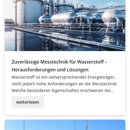
Zuverlässige Messtechnik für Wasserstoff –
Herausforderungen und Lösungen
Wasserstoff ist ein vielversprechender Energieträger,
stellt jedoch hohe Anforderungen an die Messtechnik.
Welche besonderen Eigenschaften erschweren die
Messung? Welche Herausforderungen ergeben sich
weiterlesen
bei Hochdruck- und Kryo-Anwendungen? Und welche
technischen Lösungen gibt es? Hier beantworten wir
...