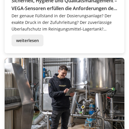
Sicherheit, Hygiene und Qualitätsmanagement –
VEGA-Sensoren erfüllen die Anforderungen der
Pharmabranche
Der genaue Füllstand in der Dosierungsanlage? Der
exakte Druck in der Zufuhrleitung? Der zuverlässige
Überlaufschutz im Reinigungsmittel-Lagertank?
Messtechnik sorgt in der Pharmaindustrie auf
weiterlesen
vielfältige Weise für Sicherheit und Effizienz.