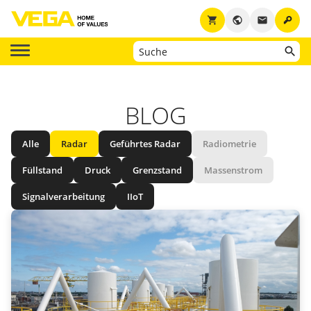
key
shopping_cart
public
email
BLOG
Alle
Radar
Geführtes Radar
Radiometrie
Füllstand
Druck
Grenzstand
Massenstrom
Signalverarbeitung
IIoT