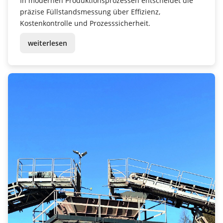
Kosten spart
In modernen Produktionsprozessen entscheidet die
präzise Füllstandsmessung über Effizienz,
Kostenkontrolle und Prozesssicherheit.
weiterlesen