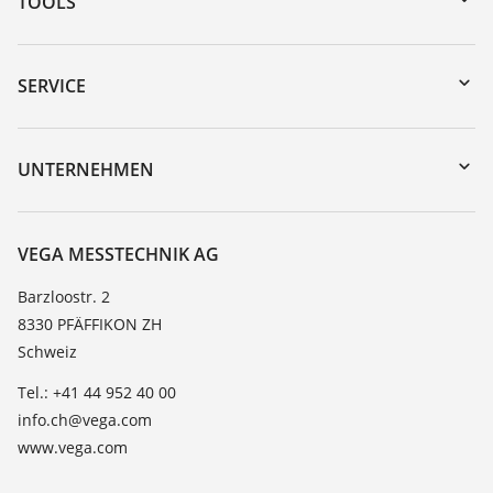
TOOLS
Download-Center
Gerätesuche (Seriennummer)
SERVICE
myVEGA
Geräterücksendung
DTM Collection/PACTware
Trainings
UNTERNEHMEN
Suche
Service
Über VEGA
Beständigkeitsliste
Kontakt
VEGA MESSTECHNIK AG
Dielektrizitätszahlliste
News
Barzloostr. 2
TeamViewer
8330 PFÄFFIKON ZH
Presse
Schweiz
Blog
Tel.: +41 44 952 40 00
info.ch@vega.com
www.vega.com