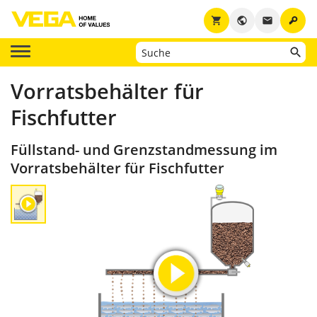
key
shopping_cart
public
email
Vorratsbehälter für
Fischfutter
Füllstand- und Grenzstandmessung im
Vorratsbehälter für Fischfutter