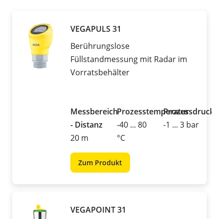
VEGAPULS 31
Berührungslose
Füllstandmessung mit Radar im
Vorratsbehälter
Messbereich
Prozesstemperatur
Prozessdruck
- Distanz
-40 ... 80
-1 ... 3 bar
20 m
°C
Zum Produkt
VEGAPOINT 31