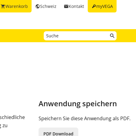
key
Warenkorb
Schweiz
Kontakt
myVEGA
shopping_cart
public
email
Anwendung speichern
schiedliche
Speichern Sie diese Anwendung als PDF.
g zu
PDF Download