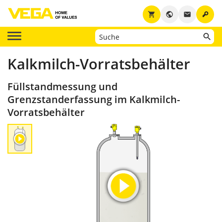
key
shopping_cart
public
email
Kalkmilch-Vorratsbehälter
Füllstandmessung und
Grenzstanderfassung im Kalkmilch-
Vorratsbehälter