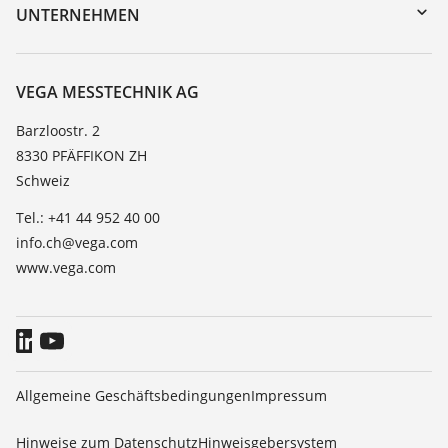
DTM Collection/PACTware
Trainings
UNTERNEHMEN
Suche
Service
Über VEGA
Beständigkeitsliste
Kontakt
VEGA MESSTECHNIK AG
Dielektrizitätszahlliste
News
Barzloostr. 2
TeamViewer
8330 PFÄFFIKON ZH
Presse
Schweiz
Blog
Tel.: +41 44 952 40 00
info.ch@vega.com
www.vega.com
Allgemeine Geschäftsbedingungen
Impressum
Hinweise zum Datenschutz
Hinweisgebersystem