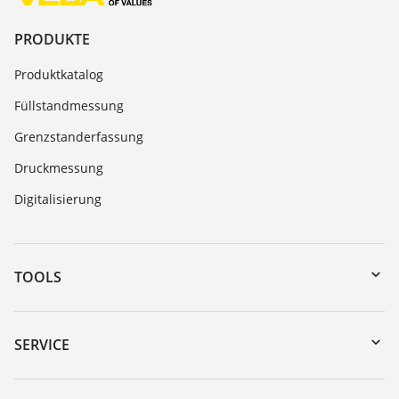
PRODUKTE
Produktkatalog
Füllstandmessung
Grenzstanderfassung
Druckmessung
Digitalisierung
TOOLS
Download-Center
Gerätesuche (Seriennummer)
SERVICE
myVEGA
Geräterücksendung