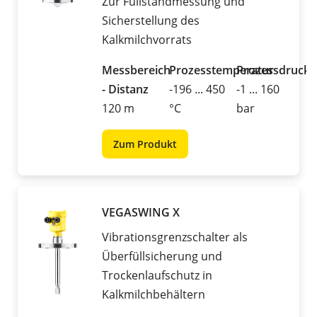
Zur Füllstandmessung und
Sicherstellung des
Kalkmilchvorrats
Messbereich
Prozesstemperatur
Prozessdruck
- Distanz
-196 ... 450
-1 ... 160
120 m
°C
bar
Zum Produkt
VEGASWING X
Vibrationsgrenzschalter als
Überfüllsicherung und
Trockenlaufschutz in
Kalkmilchbehältern