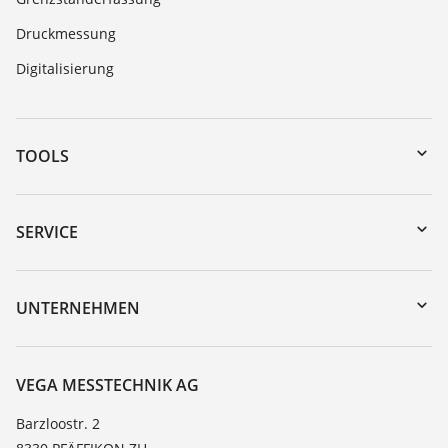
Druckmessung
Digitalisierung
TOOLS
Download-Center
Gerätesuche (Seriennummer)
SERVICE
myVEGA
Geräterücksendung
DTM Collection/PACTware
Trainings
UNTERNEHMEN
Suche
Service
Über VEGA
Beständigkeitsliste
Kontakt
VEGA MESSTECHNIK AG
Dielektrizitätszahlliste
News
Barzloostr. 2
TeamViewer