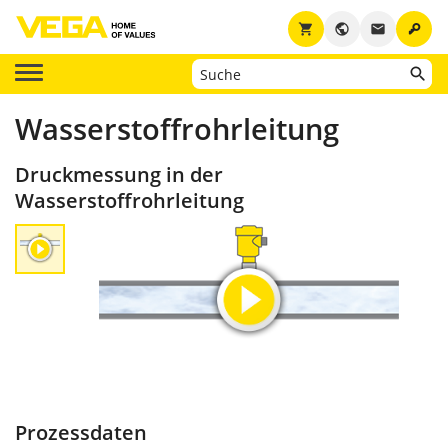
key
shopping_cart
public
email
Wasserstoffrohrleitung
Druckmessung in der
Wasserstoffrohrleitung
Prozessdaten