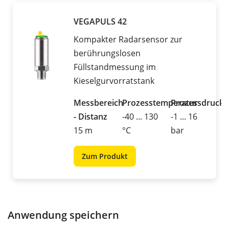
VEGAPULS 42
Kompakter Radarsensor zur
berührungslosen
Füllstandmessung im
Kieselgurvorratstank
Messbereich
Prozesstemperatur
Prozessdruck
- Distanz
-40 ... 130
-1 ... 16
15 m
°C
bar
Zum Produkt
Anwendung speichern