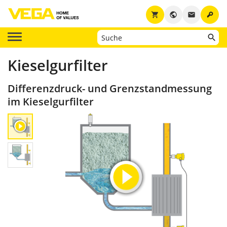
key
shopping_cart
public
email
Kieselgurfilter
Differenzdruck- und Grenzstandmessung
im Kieselgurfilter