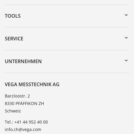
TOOLS
Download-Center
Gerätesuche (Seriennummer)
SERVICE
myVEGA
Geräterücksendung
DTM Collection/PACTware
Trainings
UNTERNEHMEN
Suche
Service
Über VEGA
Beständigkeitsliste
Kontakt
VEGA MESSTECHNIK AG
Dielektrizitätszahlliste
News
Barzloostr. 2
TeamViewer
8330 PFÄFFIKON ZH
Presse
Schweiz
Blog
Tel.: +41 44 952 40 00
info.ch@vega.com