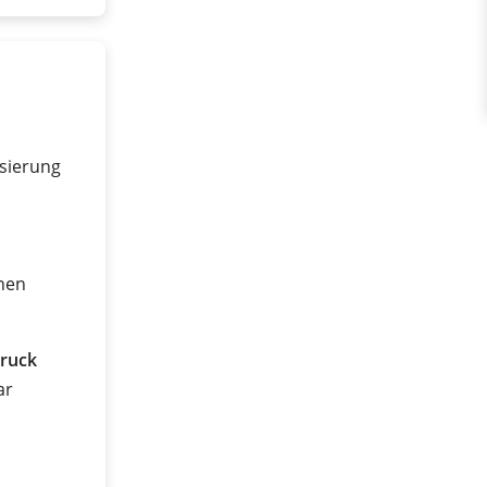
sierung
nen
ruck
ar