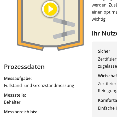
werden. Zusä
einen optima
wichtig.
Ihr Nutz
Sicher
Zertifizi
Prozessdaten
zugelass
Wirtschaf
Messaufgabe:
Zertifizi
Füllstand- und Grenzstandmessung
Reinigung
Messstelle:
Komforta
Behälter
Einfache 
Messbereich bis: