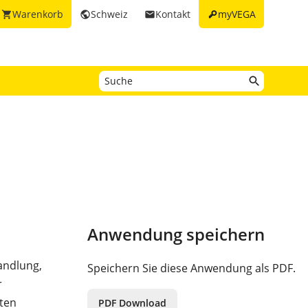
key
Warenkorb
Schweiz
Kontakt
myVEGA
shopping_cart
public
email
Anwendung speichern
andlung,
Speichern Sie diese Anwendung als PDF.
r
ten
PDF Download