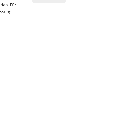
iden. Für
essung