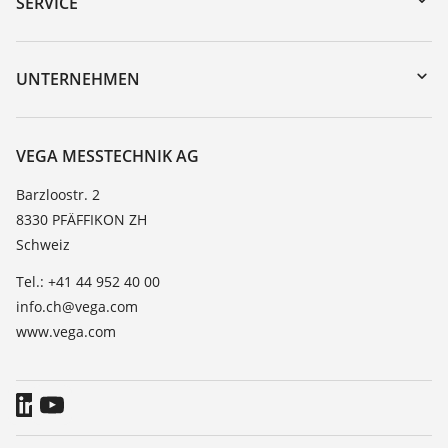
SERVICE
myVEGA
Geräterücksendung
DTM Collection/PACTware
Trainings
UNTERNEHMEN
Suche
Service
Über VEGA
Beständigkeitsliste
Kontakt
VEGA MESSTECHNIK AG
Dielektrizitätszahlliste
News
Barzloostr. 2
TeamViewer
8330 PFÄFFIKON ZH
Presse
Schweiz
Blog
Tel.: +41 44 952 40 00
info.ch@vega.com
www.vega.com