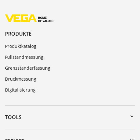
PRODUKTE
Produktkatalog
Füllstandmessung
Grenzstanderfassung
Druckmessung
Digitalisierung
TOOLS
Download-Center
Gerätesuche (Seriennummer)