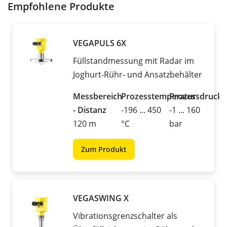
Empfohlene Produkte
VEGAPULS 6X
Füllstandmessung mit Radar im
Joghurt-Rühr- und Ansatzbehälter
Messbereich
Prozesstemperatur
Prozessdruck
- Distanz
-196 ... 450
-1 ... 160
120 m
°C
bar
Zum Produkt
VEGASWING X
Vibrationsgrenzschalter als