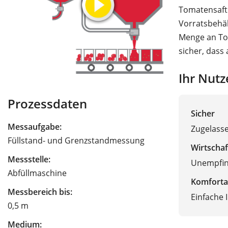
Tomatensaft 
Vorratsbehäl
Menge an Tom
sicher, dass 
Ihr Nutz
Prozessdaten
Sicher
Messaufgabe:
Zugelass
Füllstand- und Grenzstandmessung
Wirtschaf
Messstelle:
Unempfin
Abfüllmaschine
Komforta
Messbereich bis:
Einfache 
0,5 m
Medium: