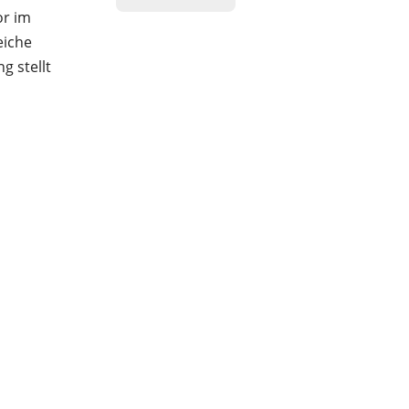
or im
eiche
g stellt