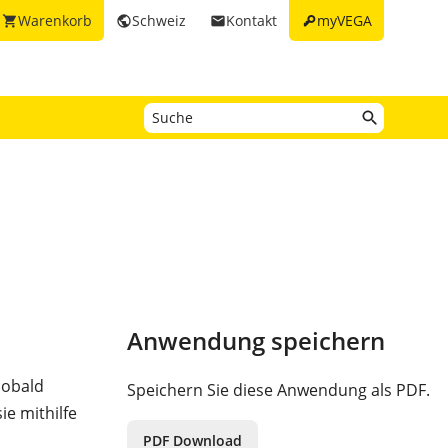
key
Warenkorb
Schweiz
Kontakt
myVEGA
shopping_cart
public
email
Anwendung speichern
Sobald
Speichern Sie diese Anwendung als PDF.
ie mithilfe
m
PDF Download