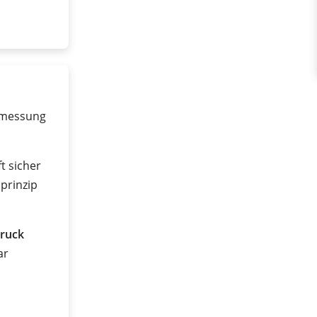
dmessung
t sicher
prinzip
ruck
ar