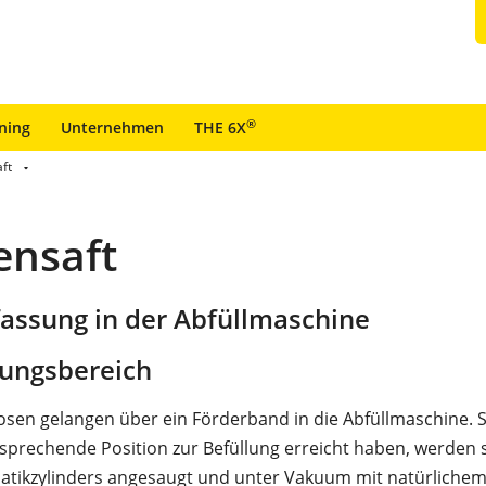
®
ining
Unternehmen
THE 6X
ft
ensaft
assung in der Abfüllmaschine
ungsbereich
osen gelangen über ein Förderband in die Abfüllmaschine. 
tsprechende Position zur Befüllung erreicht haben, werden s
atikzylinders angesaugt und unter Vakuum mit natürliche