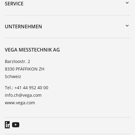
Gerätesuche (Seriennummer)
SERVICE
myVEGA
Geräterücksendung
DTM Collection/PACTware
Trainings
UNTERNEHMEN
Suche
Service
Über VEGA
Beständigkeitsliste
Kontakt
VEGA MESSTECHNIK AG
Dielektrizitätszahlliste
News
Barzloostr. 2
TeamViewer
8330 PFÄFFIKON ZH
Presse
Schweiz
Blog
Tel.: +41 44 952 40 00
info.ch@vega.com
www.vega.com