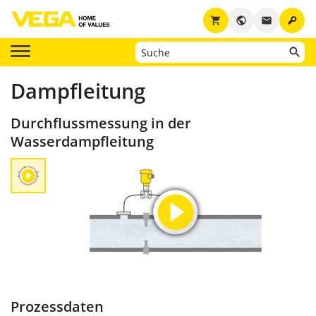
key
shopping_cart
public
email
Dampfleitung
Durchflussmessung in der
Wasserdampfleitung
Prozessdaten