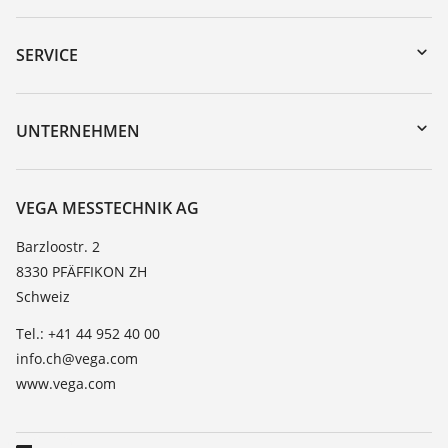
Download-Center
Gerätesuche (Seriennummer)
SERVICE
myVEGA
Geräterücksendung
DTM Collection/PACTware
Trainings
UNTERNEHMEN
Suche
Service
Über VEGA
Beständigkeitsliste
Kontakt
VEGA MESSTECHNIK AG
Dielektrizitätszahlliste
News
Barzloostr. 2
TeamViewer
8330 PFÄFFIKON ZH
Presse
Schweiz
Blog
Tel.: +41 44 952 40 00
info.ch@vega.com
www.vega.com