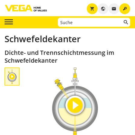
key
shopping_cart
public
email
Schwefeldekanter
Dichte- und Trennschichtmessung im
Schwefeldekanter