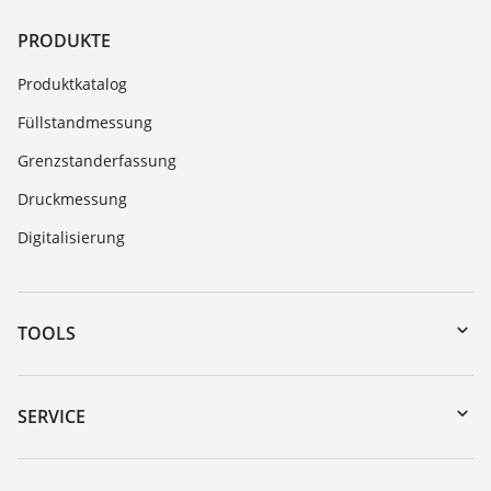
PRODUKTE
Produktkatalog
Füllstandmessung
Grenzstanderfassung
Druckmessung
Digitalisierung
TOOLS
Download-Center
Gerätesuche (Seriennummer)
SERVICE
myVEGA
Geräterücksendung
DTM Collection/PACTware