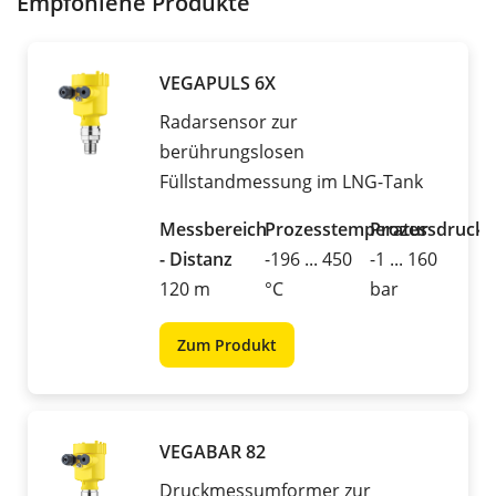
Empfohlene Produkte
VEGAPULS 6X
Radarsensor zur
berührungslosen
Füllstandmessung im LNG-Tank
Messbereich
Prozesstemperatur
Prozessdruck
- Distanz
-196 ... 450
-1 ... 160
120 m
°C
bar
Zum Produkt
VEGABAR 82
Druckmessumformer zur