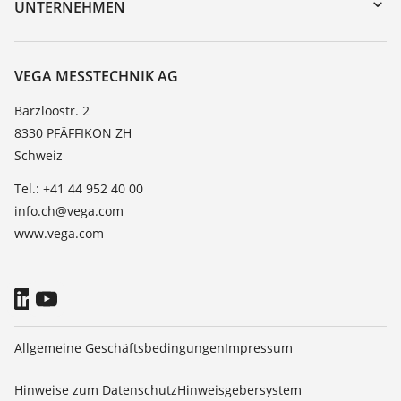
Trainings
UNTERNEHMEN
Suche
Service
Über VEGA
Beständigkeitsliste
Kontakt
VEGA MESSTECHNIK AG
Dielektrizitätszahlliste
News
Barzloostr. 2
TeamViewer
8330 PFÄFFIKON ZH
Presse
Schweiz
Blog
Tel.: +41 44 952 40 00
info.ch@vega.com
www.vega.com
Allgemeine Geschäftsbedingungen
Impressum
Hinweise zum Datenschutz
Hinweisgebersystem